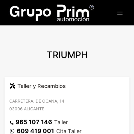
Saltar
al
contenido
TRIUMPH
Taller y Recambios
CARRETERA. DE OCAÑA, 14
03006 ALICANTE
965 107 146
Taller
609 419 001
Cita Taller