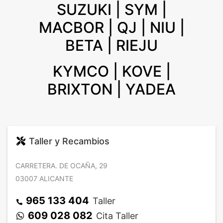
SUZUKI | SYM |
MACBOR | QJ | NIU |
BETA | RIEJU
KYMCO | KOVE |
BRIXTON | YADEA
Taller y Recambios
CARRETERA. DE OCAÑA, 29
03007 ALICANTE
965 133 404
Taller
609 028 082
Cita Taller